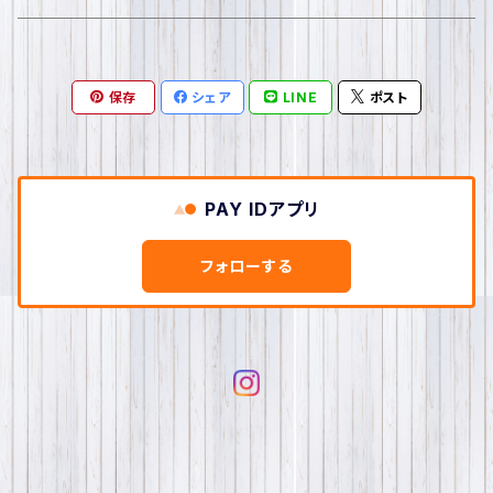
ピアス
SENSE OF FUN
帽子
保存
シェア
LINE
ポスト
イヤリング
レディース帽子
SPES1997
ストール・マフラー
リング
メンズ帽子
marimekko
手袋
PAY IDアプリ
ネックレス
キッズ帽子
D*g*y
バッグ
フォローする
カチューシャ
THE NORTH FACE
トートバッグ
財布・カードケース
ヘアアクセ
blue
ショルダーバッグ
キーホルダー・キーケース
ブローチ
バックパック
ベルト
ブレス・バングル