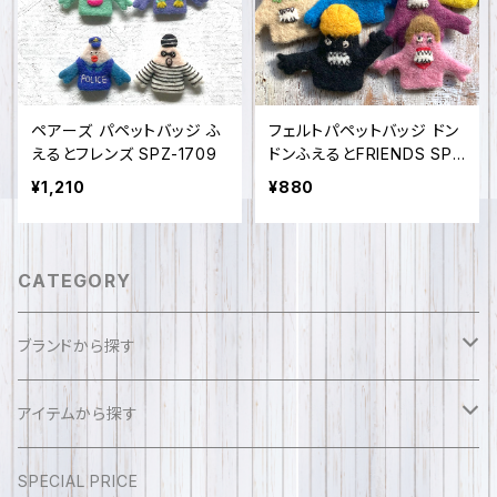
ペアーズ パペットバッジ ふ
フェルトパペットバッジ ドン
えるとフレンズ SPZ-1709
ドンふえるとFRIENDS SPZ
-1429
¥1,210
¥880
CATEGORY
ブランドから探す
sense of fun sola
アイテムから探す
ふえるとフレンズ
アクセサリー
SPECIAL PRICE