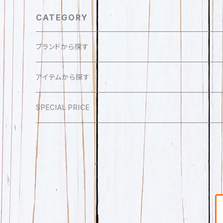
CATEGORY
ブランドから探す
sense of fun sola
アイテムから探す
ふえるとフレンズ
アクセサリー
SPECIAL PRICE
ピアス
SENSE OF FUN
帽子
イヤリング
レディース帽子
SPES1997
ストール・マフラー
リング
メンズ帽子
marimekko
手袋
ネックレス
キッズ帽子