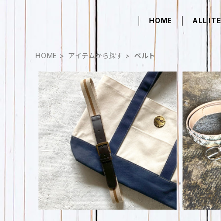
HOME
ALL IT
HOME
アイテムから探す
ベルト
ラインテープベルト レディースサイ
パイソン
ズ SPB-0659
¥1,463
30%OFF