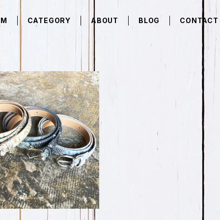
EM
CATEGORY
ABOUT
BLOG
CONTACT
柄細ベルト SPB-0753
¥1,463
30%OFF