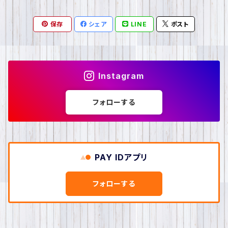
ピアス
SENSE OF FUN
帽子
保存
シェア
LINE
ポスト
イヤリング
レディース帽子
SPES1997
ストール・マフラー
リング
メンズ帽子
marimekko
手袋
Instagram
ネックレス
キッズ帽子
D*g*y
バッグ
フォローする
カチューシャ
THE NORTH FACE
トートバッグ
財布・カードケース
ヘアアクセ
blue
ショルダーバッグ
PAY IDアプリ
キーホルダー・キーケース
ブローチ
バックパック
フォローする
ベルト
ブレス・バングル
ポーチ
レディースベルト
メガネ