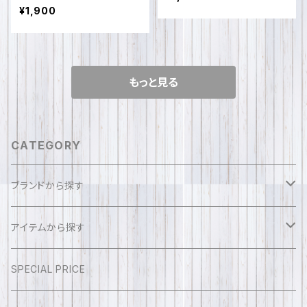
¥1,900
もっと見る
CATEGORY
ブランドから探す
sense of fun sola
アイテムから探す
ふえるとフレンズ
アクセサリー
SPECIAL PRICE