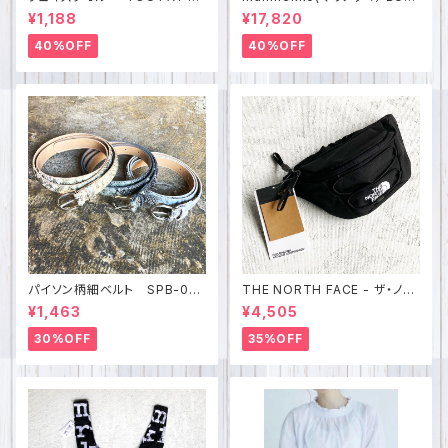
INNER KEY HOLDER” mad
DY リュック （ブラック） 02699
¥1,188
¥17,820
e in japan IMABARI SPZ-1
4 リュックサック、デイパック
541
40%OFF
40%OFF
パイソン柄細ベルト SPB-075
THE NORTH FACE - ザ・ノー
3
ス・フェイス JESTER LUMBE
¥1,463
¥4,505
R bnf0a52tmjk3
30%OFF
35%OFF