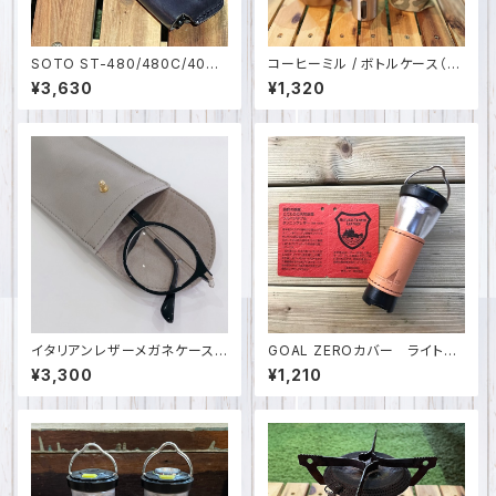
SOTO ST-480/480C/407
コーヒーミル / ボトルケース（L）
用 スライドガストーチケース（真
日本製 SPO-032-1
¥3,630
¥1,320
鍮フック付） 迷彩 イタリアンレ
ザー 日本製 SPO-001-2
イタリアンレザーメガネケース
GOAL ZEROカバー ライトハ
日本製 SPZ-1686
ウスマイクロ ライトハウスマイ
¥3,300
¥1,210
クロフラッシュ ランタン キャ
ンプ