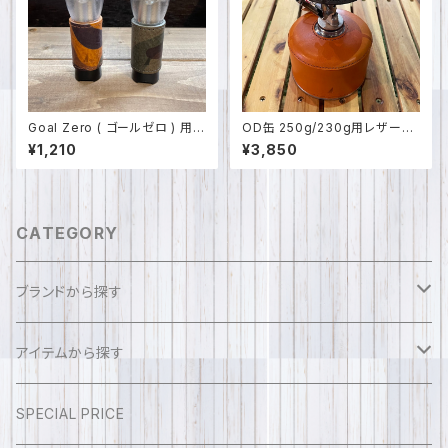
Goal Zero ( ゴールゼロ ) 用
OD缶 250g/230g用レザーカ
迷彩柄レザーカバー イタリアン
バー 栃木レザー 日本製 SPO-
¥1,210
¥3,850
レザー 日本製 SPO-028
029
CATEGORY
ブランドから探す
sense of fun sola
アイテムから探す
ふえるとフレンズ
アクセサリー
SPECIAL PRICE