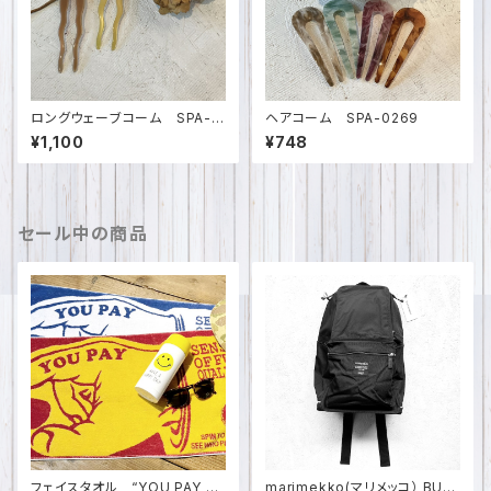
ロングウェーブコーム SPA-0
ヘアコーム SPA-0269
276
¥1,100
¥748
セール中の商品
フェイスタオル “YOU PAY SP
marimekko(マリメッコ） BUD