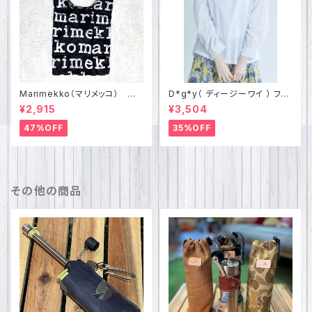
Marimekko（マリメッコ） Ma
D*g*y（ ディージーワイ ） フリ
rilogo スマートバッグ Tote
ル襟2WAYブラウス コットンロ
¥2,915
¥3,504
Bag
ーン D8387
47%OFF
35%OFF
その他の商品