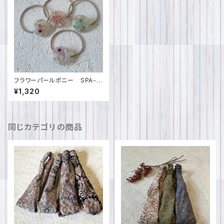
フラワーパールポニー SPA-0
360
¥1,320
同じカテゴリの商品