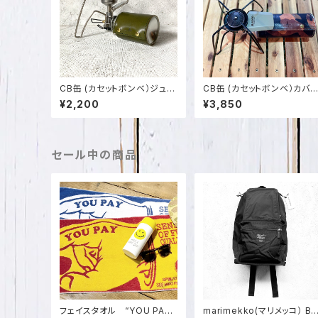
CB缶 (カセットボンベ）ジュニ
CB缶 (カセットボンベ）カバ
ア用 カバー 栃木レザー 日本
迷彩柄イタリアンレザー 日
¥2,200
¥3,850
製 SPO-002-2
製 SPO-002-1
セール中の商品
フェイスタオル “YOU PAY
marimekko(マリメッコ） B