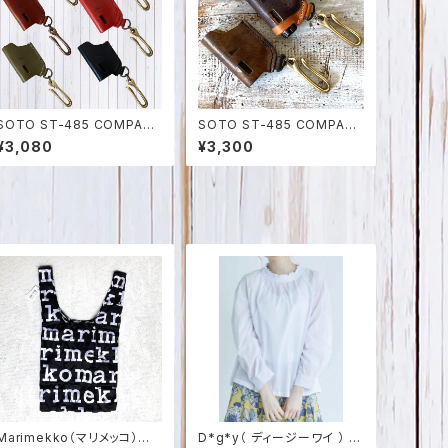
SOTO ST-485 COMPAC
SOTO ST-485 COMPAC
T(コンパクト)・486 ACTIVE
T(コンパクト)・486 ACTIVE
¥3,080
¥3,300
(アクティブ)マイクロトーチ用
(アクティブ)マイクロトーチ用
カバー（真鍮フック付） 栃木レ
カバー（真鍮フック付） 迷彩 イ
ザー・姫路レザー 日本製 SP
タリアンレザー 日本製 SPO-
O-012
013
Marimekko（マリメッコ）
D*g*y（ ディージーワイ ） フ