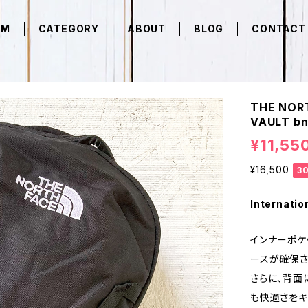
EM
CATEGORY
ABOUT
BLOG
CONTACT
THE NO
VAULT bn
¥11,55
¥16,500
3
Internatio
インナーポケ
ースが確保さ
さらに、背面
も快適さをキ