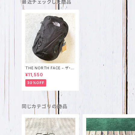
最近チェックした商品
THE NORTH FACE - ザ・ノ
ース・フェイス バックパック V
¥11,550
AULT bnf0a3vy2jk3
30%OFF
同じカテゴリの商品