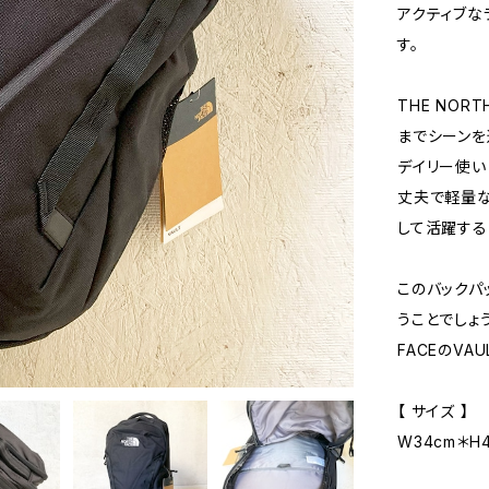
アクティブな
す。
THE NOR
までシーンを
デイリー使い
丈夫で軽量な
して活躍する
このバックパ
うことでしょ
FACEのVA
【 サイズ 】
W34cm＊H4