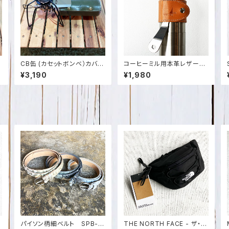
ー
CB缶 (カセットボンベ）カバー
コーヒーミル用本革レザーカ
本
栃木レザー 日本製 証明書付
バー 栃木レザー・姫路レザー
¥3,190
¥1,980
SPO-002
日本製 SPO-008
U
パイソン柄細ベルト SPB-0
THE NORTH FACE - ザ・ノ