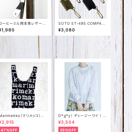
コーヒーミル用本革レザーカ
SOTO ST-485 COMPAC
バー 栃木レザー・姫路レザー
T(コンパクト)・486 ACTIVE
¥1,980
¥3,080
日本製 SPO-008
(アクティブ)マイクロトーチ用
カバー（真鍮フック付） 栃木レ
ザー・姫路レザー 日本製 SP
O-012
Marimekko（マリメッコ）
D*g*y（ ディージーワイ ） フ
Marilogo スマートバッグ T
リル襟2WAYブラウス コット
¥2,915
¥3,504
ote Bag
ンローン D8387
47%OFF
35%OFF