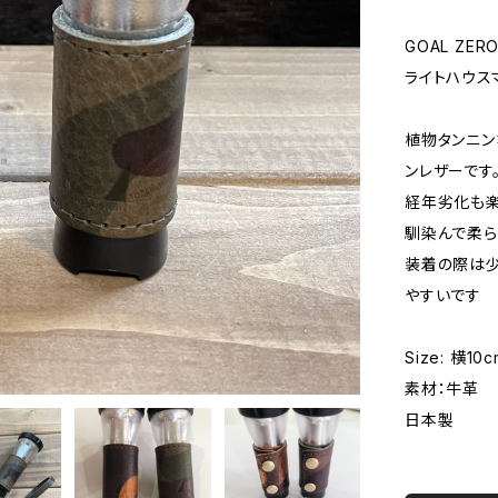
GOAL ZER
ライトハウス
植物タンニン
ンレザーです
経年劣化も楽
馴染んで柔ら
装着の際は少
やすいです
Size: 横10
素材：牛革
日本製