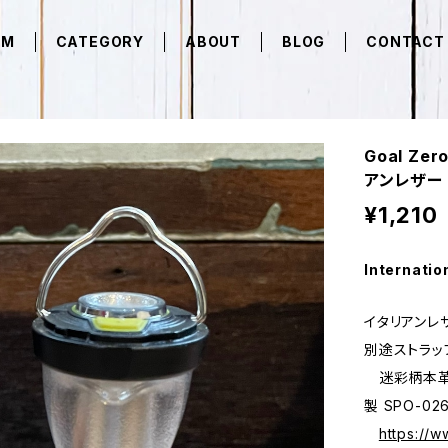
EM
CATEGORY
ABOUT
BLOG
CONTACT
Goal Z
アンレザー 
¥1,210
Internatio
イタリアンレ
別途ストラッ
迷彩柄本革レ
製 SPO-02
https://