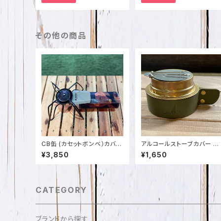
その他の商品
CB缶 (カセットボンベ）カバー
アルコールストーブカバー 栃
迷彩柄イタリアンレザー 日本
木レザー・姫路レザー 日本
¥3,850
¥1,650
製 SPO-002-1
SPO-009
CATEGORY
ブランドから探す