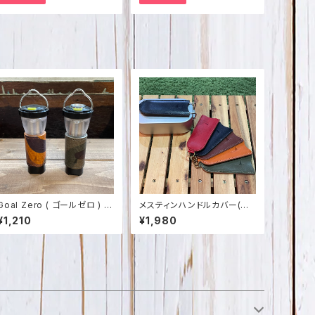
Goal Zero ( ゴールゼロ ) 用
メスティンハンドルカバー(栃
迷彩柄レザーカバー イタリア
木レザー) SPO-003
¥1,210
¥1,980
ンレザー 日本製 SPO-028