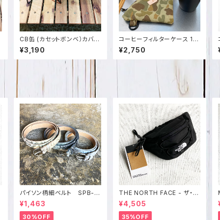
ー
CB缶 (カセットボンベ）カバー
コーヒーフィルターケース 1～
本
栃木レザー 日本製 証明書付
4杯用 無地＆カモ柄 日本製 S
¥3,190
¥2,750
SPO-002
PO-034
U
パイソン柄細ベルト SPB-0
THE NORTH FACE - ザ・ノ
753
ース・フェイス JESTER LU
¥1,463
¥4,505
パ
MBER bnf0a52tmjk3
30%OFF
35%OFF