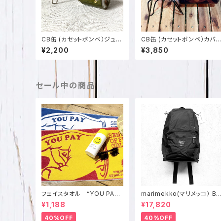
CB缶 (カセットボンベ）ジュニ
CB缶 (カセットボンベ）カバ
ア用 カバー 栃木レザー 日本
迷彩柄イタリアンレザー 日
¥2,200
¥3,850
製 SPO-002-2
製 SPO-002-1
セール中の商品
フェイスタオル “YOU PAY
marimekko(マリメッコ） B
SPINNER KEY HOLDER”
DDY リュック （ブラック） 02
¥1,188
¥17,820
made in japan IMABARI
6994 リュックサック、デイ
SPZ-1541
ック
40%OFF
40%OFF