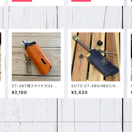
ST-487用スライドガストー
SOTO ST-480/480C/40
製
チカバー（真鍮ﾌｯｸ付）栃木レ
7用 スライドガストーチケース
¥3,190
¥3,630
ザー SPO-035
（真鍮フック付） 迷彩 イタリア
ンレザー 日本製 SPO-001-
2